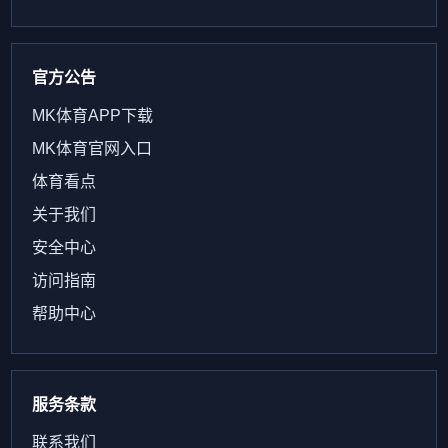
官方公告
MK体育APP下载
MK体育官网入口
体育看点
关于我们
安全中心
访问指南
帮助中心
服务条款
联系我们