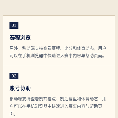
01
赛程浏览
另外，移动端支持查看赛程、比分和体育动态，用户
可以在手机浏览器中快速进入赛事内容与帮助页面。
02
账号协助
移动端支持查看赛前看点、赛后复盘和体育动态，用
户可以在手机浏览器中快速进入赛事内容与帮助页
面。