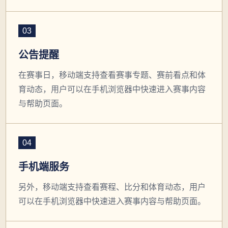
03
公告提醒
在赛事日，移动端支持查看赛事专题、赛前看点和体
育动态，用户可以在手机浏览器中快速进入赛事内容
与帮助页面。
04
手机端服务
另外，移动端支持查看赛程、比分和体育动态，用户
可以在手机浏览器中快速进入赛事内容与帮助页面。