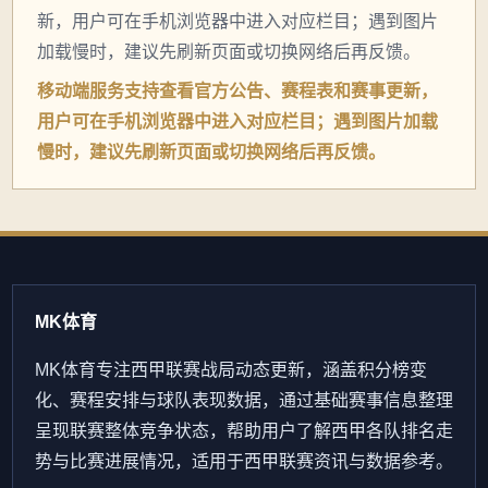
新，用户可在手机浏览器中进入对应栏目；遇到图片
加载慢时，建议先刷新页面或切换网络后再反馈。
移动端服务支持查看官方公告、赛程表和赛事更新，
用户可在手机浏览器中进入对应栏目；遇到图片加载
慢时，建议先刷新页面或切换网络后再反馈。
MK体育
MK体育专注西甲联赛战局动态更新，涵盖积分榜变
化、赛程安排与球队表现数据，通过基础赛事信息整理
呈现联赛整体竞争状态，帮助用户了解西甲各队排名走
势与比赛进展情况，适用于西甲联赛资讯与数据参考。