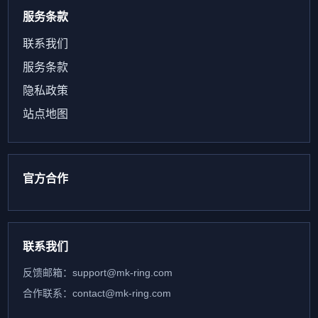
服务条款
联系我们
服务条款
隐私政策
站点地图
官方合作
联系我们
反馈邮箱：support@mk-ring.com
合作联系：contact@mk-ring.com