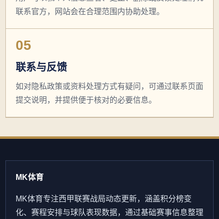
联系官方，网站会在合理范围内协助处理。
05
联系与反馈
如对隐私政策或资料处理方式有疑问，可通过联系页面
提交说明，并提供便于核对的必要信息。
MK体育
MK体育专注西甲联赛战局动态更新，涵盖积分榜变
化、赛程安排与球队表现数据，通过基础赛事信息整理